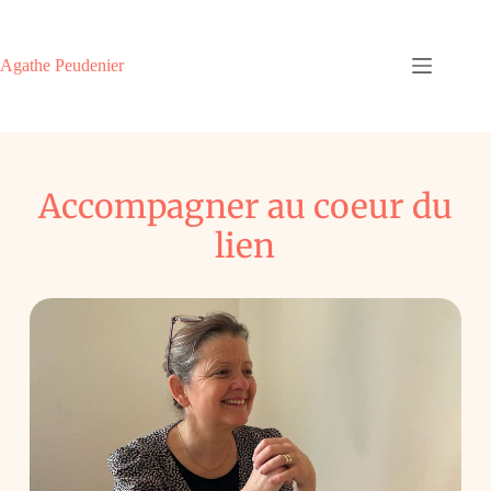
Agathe Peudenier
Accompagner au coeur du
lien