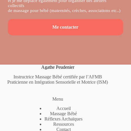
et je me déplace également pour organiser des ateliers
collectifs
de massage pour bébé (maternités, crèches, associations etc..)
Me contacter
Agathe Peudenier
Instructrice Massage Bébé certifiée par l’AFMB
Praticienne en Intégration Sensorielle et Motrice (ISM)
Menu
Accueil
Massage Bébé
Réflexes Archaïques
Ressources
Contact